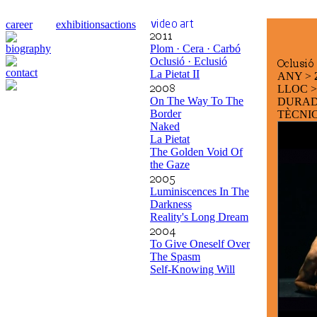
career
exhibitions
actions
biography
Plom · Cera · Carbó
Oclusió · Eclusió
contact
La Pietat II
ANY >
LLOC 
On The Way To The
DURAD
Border
TÈCNIC
Naked
La Pietat
The Golden Void Of
the Gaze
Luminiscences In The
Darkness
Reality's Long Dream
To Give Oneself Over
The Spasm
Self-Knowing Will