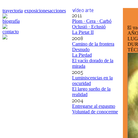
trayectoria
exposiciones
acciones
biografía
Plom · Cera · Carbó
Oclusió · Eclusió
contacto
La Pietat II
AÑO
LUG
Camino de la frontera
DUR
Desnudo
TÈC
La Piedad
El vacío dorado de la
mirada
Luminiscencias en la
oscuridad
El largo sueño de la
realidad
Entregarse al espasmo
Voluntad de conocerme