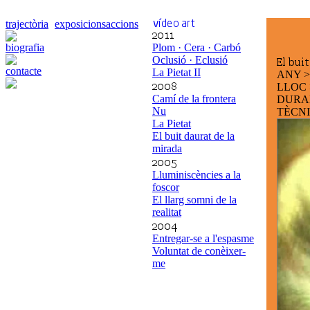
trajectòria
exposicions
accions
biografia
Plom · Cera · Carbó
Oclusió · Eclusió
contacte
La Pietat II
ANY 
LLOC
Camí de la frontera
DURA
Nu
TÈCNI
La Pietat
El buit daurat de la
mirada
Lluminiscències a la
foscor
El llarg somni de la
realitat
Entregar-se a l'espasme
Voluntat de conèixer-
me